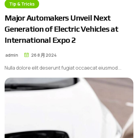
Tip & Tricks
M
a
j
o
r
A
u
t
o
m
a
k
e
r
s
U
n
v
e
i
l
N
e
x
t
G
e
n
e
r
a
t
i
o
n
o
f
E
l
e
c
t
r
i
c
V
e
h
i
c
l
e
s
a
t
I
n
t
e
r
n
a
t
i
o
n
a
l
E
x
p
o
2
admin
26
8 月
2024
Nulla dolore elit deserunt fugiat occaecat eiusmod...