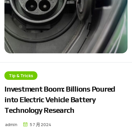
Tip & Tricks
I
n
v
e
s
t
m
e
n
t
B
o
o
m
:
B
i
l
l
i
o
n
s
P
o
u
r
e
d
i
n
t
o
E
l
e
c
t
r
i
c
V
e
h
i
c
l
e
B
a
t
t
e
r
y
T
e
c
h
n
o
l
o
g
y
R
e
s
e
a
r
c
h
admin
5
7 月
2024