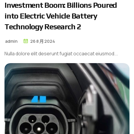
I
n
v
e
s
t
m
e
n
t
B
o
o
m
:
B
i
l
l
i
o
n
s
P
o
u
r
e
d
i
n
t
o
E
l
e
c
t
r
i
c
V
e
h
i
c
l
e
B
a
t
t
e
r
y
T
e
c
h
n
o
l
o
g
y
R
e
s
e
a
r
c
h
2
admin
26
8 月
2024
Nulla dolore elit deserunt fugiat occaecat eiusmod...