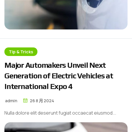
Tip & Tricks
M
a
j
o
r
A
u
t
o
m
a
k
e
r
s
U
n
v
e
i
l
N
e
x
t
G
e
n
e
r
a
t
i
o
n
o
f
E
l
e
c
t
r
i
c
V
e
h
i
c
l
e
s
a
t
I
n
t
e
r
n
a
t
i
o
n
a
l
E
x
p
o
4
admin
26
8 月
2024
Nulla dolore elit deserunt fugiat occaecat eiusmod...