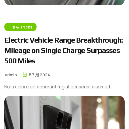
Tip & Tricks
E
l
e
c
t
r
i
c
V
e
h
i
c
l
e
R
a
n
g
e
B
r
e
a
k
t
h
r
o
u
g
h
:
M
i
l
e
a
g
e
o
n
S
i
n
g
l
e
C
h
a
r
g
e
S
u
r
p
a
s
s
e
s
5
0
0
M
i
l
e
s
admin
5
7 月
2024
Nulla dolore elit deserunt fugiat occaecat eiusmod...