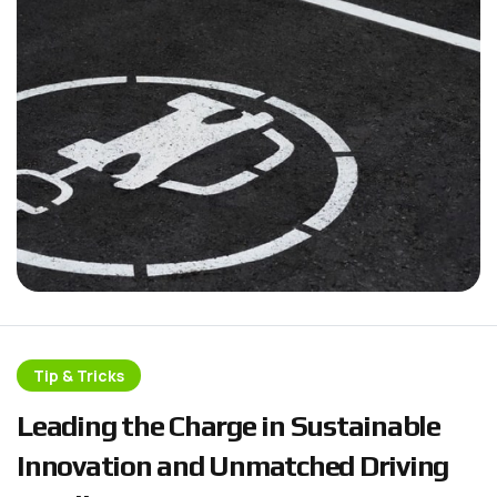
Tip & Tricks
L
e
a
d
i
n
g
t
h
e
C
h
a
r
g
e
i
n
S
u
s
t
a
i
n
a
b
l
e
I
n
n
o
v
a
t
i
o
n
a
n
d
U
n
m
a
t
c
h
e
d
D
r
i
v
i
n
g