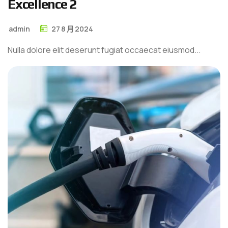
E
x
c
e
l
l
e
n
c
e
2
admin
27
8 月
2024
Nulla dolore elit deserunt fugiat occaecat eiusmod...