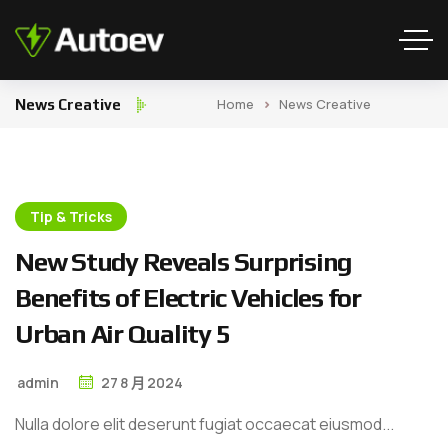
Home
News Creative
News Creative
Tip & Tricks
N
e
w
S
t
u
d
y
R
e
v
e
a
l
s
S
u
r
p
r
i
s
i
n
g
B
e
n
e
f
i
t
s
o
f
E
l
e
c
t
r
i
c
V
e
h
i
c
l
e
s
f
o
r
U
r
b
a
n
A
i
r
Q
u
a
l
i
t
y
5
admin
27
8 月
2024
Nulla dolore elit deserunt fugiat occaecat eiusmod...