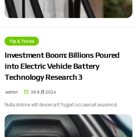
Tip & Tricks
I
n
v
e
s
t
m
e
n
t
B
o
o
m
:
B
i
l
l
i
o
n
s
P
o
u
r
e
d
i
n
t
o
E
l
e
c
t
r
i
c
V
e
h
i
c
l
e
B
a
t
t
e
r
y
T
e
c
h
n
o
l
o
g
y
R
e
s
e
a
r
c
h
3
admin
26
8 月
2024
Nulla dolore elit deserunt fugiat occaecat eiusmod...