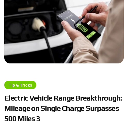
Tip & Tricks
E
l
e
c
t
r
i
c
V
e
h
i
c
l
e
R
a
n
g
e
B
r
e
a
k
t
h
r
o
u
g
h
:
M
i
l
e
a
g
e
o
n
S
i
n
g
l
e
C
h
a
r
g
e
S
u
r
p
a
s
s
e
s
5
0
0
M
i
l
e
s
3