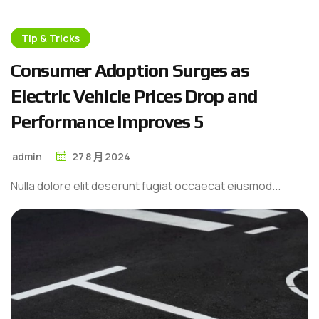
Tip & Tricks
C
o
n
s
u
m
e
r
A
d
o
p
t
i
o
n
S
u
r
g
e
s
a
s
E
l
e
c
t
r
i
c
V
e
h
i
c
l
e
P
r
i
c
e
s
D
r
o
p
a
n
d
P
e
r
f
o
r
m
a
n
c
e
I
m
p
r
o
v
e
s
5
admin
27
8 月
2024
Nulla dolore elit deserunt fugiat occaecat eiusmod...