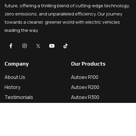
future, offering a thrilling blend of cutting-edge technology,
zero emissions, and unparalleled efficiency. Our journey
towards a cleaner, greener world with electric vehicles
leading the way.
Company
Our Products
About Us
Autoev R100
History
Autoev R200
Testimonials
Autoev R300
Careers
All Vehicles
Contact
Dealers