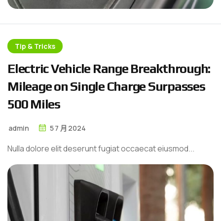
Tip & Tricks
E
l
e
c
t
r
i
c
V
e
h
i
c
l
e
R
a
n
g
e
B
r
e
a
k
t
h
r
o
u
g
h
:
M
i
l
e
a
g
e
o
n
S
i
n
g
l
e
C
h
a
r
g
e
S
u
r
p
a
s
s
e
s
5
0
0
M
i
l
e
s
admin
5
7 月
2024
Nulla dolore elit deserunt fugiat occaecat eiusmod...