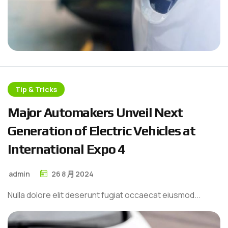
Tip & Tricks
M
a
j
o
r
A
u
t
o
m
a
k
e
r
s
U
n
v
e
i
l
N
e
x
t
G
e
n
e
r
a
t
i
o
n
o
f
E
l
e
c
t
r
i
c
V
e
h
i
c
l
e
s
a
t
I
n
t
e
r
n
a
t
i
o
n
a
l
E
x
p
o
4
admin
26
8 月
2024
Nulla dolore elit deserunt fugiat occaecat eiusmod...