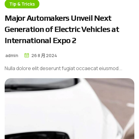
Tip & Tricks
M
a
j
o
r
A
u
t
o
m
a
k
e
r
s
U
n
v
e
i
l
N
e
x
t
G
e
n
e
r
a
t
i
o
n
o
f
E
l
e
c
t
r
i
c
V
e
h
i
c
l
e
s
a
t
I
n
t
e
r
n
a
t
i
o
n
a
l
E
x
p
o
2
admin
26
8 月
2024
Nulla dolore elit deserunt fugiat occaecat eiusmod...