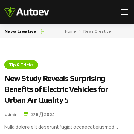
Home
News Creative
News Creative
Tip & Tricks
N
e
w
S
t
u
d
y
R
e
v
e
a
l
s
S
u
r
p
r
i
s
i
n
g
B
e
n
e
f
i
t
s
o
f
E
l
e
c
t
r
i
c
V
e
h
i
c
l
e
s
f
o
r
U
r
b
a
n
A
i
r
Q
u
a
l
i
t
y
5
admin
27
8 月
2024
Nulla dolore elit deserunt fugiat occaecat eiusmod...