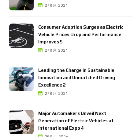
27 8 月, 2024
C
o
n
s
u
m
e
r
A
d
o
p
t
i
o
n
S
u
r
g
e
s
a
s
E
l
e
c
t
r
i
c
V
e
h
i
c
l
e
P
r
i
c
e
s
D
r
o
p
a
n
d
P
e
r
f
o
r
m
a
n
c
e
I
m
p
r
o
v
e
s
5
27 8 月, 2024
L
e
a
d
i
n
g
t
h
e
C
h
a
r
g
e
i
n
S
u
s
t
a
i
n
a
b
l
e
I
n
n
o
v
a
t
i
o
n
a
n
d
U
n
m
a
t
c
h
e
d
D
r
i
v
i
n
g
E
x
c
e
l
l
e
n
c
e
2
27 8 月, 2024
M
a
j
o
r
A
u
t
o
m
a
k
e
r
s
U
n
v
e
i
l
N
e
x
t
G
e
n
e
r
a
t
i
o
n
o
f
E
l
e
c
t
r
i
c
V
e
h
i
c
l
e
s
a
t
I
n
t
e
r
n
a
t
i
o
n
a
l
E
x
p
o
4
26 8 月, 2024