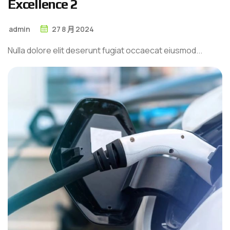
E
x
c
e
l
l
e
n
c
e
2
admin
27
8 月
2024
Nulla dolore elit deserunt fugiat occaecat eiusmod...