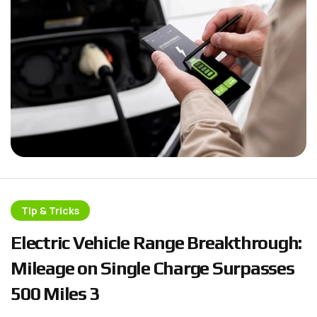
Tip & Tricks
E
l
e
c
t
r
i
c
V
e
h
i
c
l
e
R
a
n
g
e
B
r
e
a
k
t
h
r
o
u
g
h
:
M
i
l
e
a
g
e
o
n
S
i
n
g
l
e
C
h
a
r
g
e
S
u
r
p
a
s
s
e
s
5
0
0
M
i
l
e
s
3