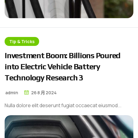
Tip & Tricks
I
n
v
e
s
t
m
e
n
t
B
o
o
m
:
B
i
l
l
i
o
n
s
P
o
u
r
e
d
i
n
t
o
E
l
e
c
t
r
i
c
V
e
h
i
c
l
e
B
a
t
t
e
r
y
T
e
c
h
n
o
l
o
g
y
R
e
s
e
a
r
c
h
3
admin
26
8 月
2024
Nulla dolore elit deserunt fugiat occaecat eiusmod...