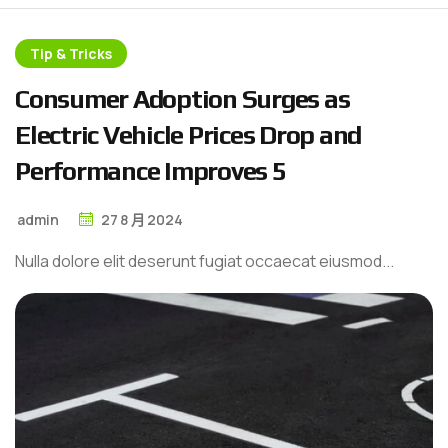
Tip & Tricks
C
o
n
s
u
m
e
r
A
d
o
p
t
i
o
n
S
u
r
g
e
s
a
s
E
l
e
c
t
r
i
c
V
e
h
i
c
l
e
P
r
i
c
e
s
D
r
o
p
a
n
d
P
e
r
f
o
r
m
a
n
c
e
I
m
p
r
o
v
e
s
5
admin
27
8 月
2024
Nulla dolore elit deserunt fugiat occaecat eiusmod...