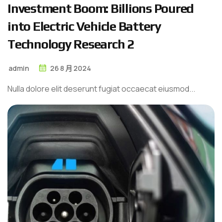
I
n
v
e
s
t
m
e
n
t
B
o
o
m
:
B
i
l
l
i
o
n
s
P
o
u
r
e
d
i
n
t
o
E
l
e
c
t
r
i
c
V
e
h
i
c
l
e
B
a
t
t
e
r
y
T
e
c
h
n
o
l
o
g
y
R
e
s
e
a
r
c
h
2
admin
26
8 月
2024
Nulla dolore elit deserunt fugiat occaecat eiusmod...