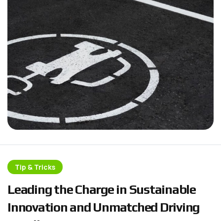
Tip & Tricks
L
e
a
d
i
n
g
t
h
e
C
h
a
r
g
e
i
n
S
u
s
t
a
i
n
a
b
l
e
I
n
n
o
v
a
t
i
o
n
a
n
d
U
n
m
a
t
c
h
e
d
D
r
i
v
i
n
g