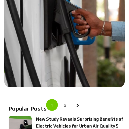
1
2
Popular Posts
N
e
w
S
t
u
d
y
R
e
v
e
a
l
s
S
u
r
p
r
i
s
i
n
g
B
e
n
e
f
t
s
o
f
E
l
e
c
t
r
i
c
V
e
h
i
c
l
e
s
f
o
r
U
r
b
a
n
A
i
r
Q
u
a
l
i
t
y
5