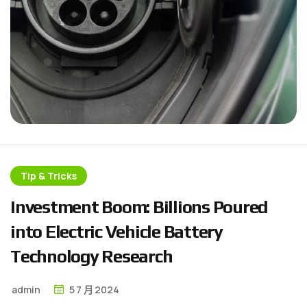
Tip & Tricks
I
n
v
e
s
t
m
e
n
t
B
o
o
m
:
B
i
l
l
i
o
n
s
P
o
u
r
e
d
i
n
t
o
E
l
e
c
t
r
i
c
V
e
h
i
c
l
e
B
a
t
t
e
r
y
T
e
c
h
n
o
l
o
g
y
R
e
s
e
a
r
c
h
admin
5
7 月
2024