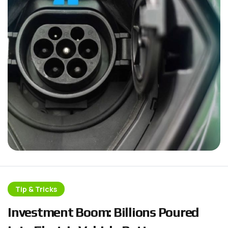
Tip & Tricks
I
n
v
e
s
t
m
e
n
t
B
o
o
m
:
B
i
l
l
i
o
n
s
P
o
u
r
e
d