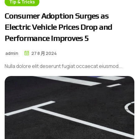
Tip & Tricks
C
o
n
s
u
m
e
r
A
d
o
p
t
i
o
n
S
u
r
g
e
s
a
s
E
l
e
c
t
r
i
c
V
e
h
i
c
l
e
P
r
i
c
e
s
D
r
o
p
a
n
d
P
e
r
f
o
r
m
a
n
c
e
I
m
p
r
o
v
e
s
5
admin
27
8 月
2024
Nulla dolore elit deserunt fugiat occaecat eiusmod...