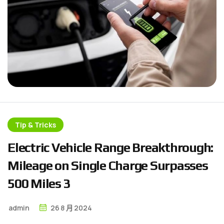
Tip & Tricks
E
l
e
c
t
r
i
c
V
e
h
i
c
l
e
R
a
n
g
e
B
r
e
a
k
t
h
r
o
u
g
h
:
M
i
l
e
a
g
e
o
n
S
i
n
g
l
e
C
h
a
r
g
e
S
u
r
p
a
s
s
e
s
5
0
0
M
i
l
e
s
3
admin
26
8 月
2024