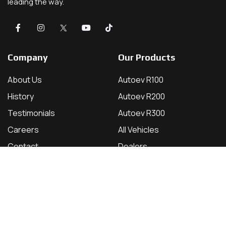
leading the way.
Company
Our Products
About Us
Autoev R100
History
Autoev R200
Testimonials
Autoev R300
Careers
All Vehicles
Contact
Dealers
Showroom Location
100 S Main St, Los Angeles, CA
Send a Message