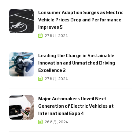
C
o
n
s
u
m
e
r
A
d
o
p
t
i
o
n
S
u
r
g
e
s
a
s
E
l
e
c
t
r
i
c
V
e
h
i
c
l
e
P
r
i
c
e
s
D
r
o
p
a
n
d
P
e
r
f
o
r
m
a
n
c
e
I
m
p
r
o
v
e
s
5
27 8 月, 2024
L
e
a
d
i
n
g
t
h
e
C
h
a
r
g
e
i
n
S
u
s
t
a
i
n
a
b
l
e
I
n
n
o
v
a
t
i
o
n
a
n
d
U
n
m
a
t
c
h
e
d
D
r
i
v
i
n
g
E
x
c
e
l
l
e
n
c
e
2
27 8 月, 2024
M
a
j
o
r
A
u
t
o
m
a
k
e
r
s
U
n
v
e
i
l
N
e
x
t
G
e
n
e
r
a
t
i
o
n
o
f
E
l
e
c
t
r
i
c
V
e
h
i
c
l
e
s
a
t
I
n
t
e
r
n
a
t
i
o
n
a
l
E
x
p
o
4
26 8 月, 2024