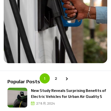
1
2
Popular Posts
N
e
w
S
t
u
d
y
R
e
v
e
a
l
s
S
u
r
p
r
i
s
i
n
g
B
e
n
e
f
t
s
o
f
E
l
e
c
t
r
i
c
V
e
h
i
c
l
e
s
f
o
r
U
r
b
a
n
A
i
r
Q
u
a
l
i
t
y
5
27 8 月, 2024