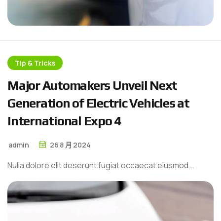
Tip & Tricks
M
a
j
o
r
A
u
t
o
m
a
k
e
r
s
U
n
v
e
i
l
N
e
x
t
G
e
n
e
r
a
t
i
o
n
o
f
E
l
e
c
t
r
i
c
V
e
h
i
c
l
e
s
a
t
I
n
t
e
r
n
a
t
i
o
n
a
l
E
x
p
o
4
admin
26
8 月
2024
Nulla dolore elit deserunt fugiat occaecat eiusmod...