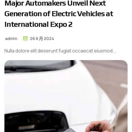
M
a
j
o
r
A
u
t
o
m
a
k
e
r
s
U
n
v
e
i
l
N
e
x
t
G
e
n
e
r
a
t
i
o
n
o
f
E
l
e
c
t
r
i
c
V
e
h
i
c
l
e
s
a
t
I
n
t
e
r
n
a
t
i
o
n
a
l
E
x
p
o
2
admin
26
8 月
2024
Nulla dolore elit deserunt fugiat occaecat eiusmod...