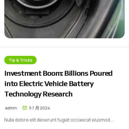
Tip & Tricks
I
n
v
e
s
t
m
e
n
t
B
o
o
m
:
B
i
l
l
i
o
n
s
P
o
u
r
e
d
i
n
t
o
E
l
e
c
t
r
i
c
V
e
h
i
c
l
e
B
a
t
t
e
r
y
T
e
c
h
n
o
l
o
g
y
R
e
s
e
a
r
c
h
admin
5
7 月
2024
Nulla dolore elit deserunt fugiat occaecat eiusmod...