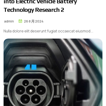
i
n
t
o
E
l
e
c
t
r
i
c
V
e
h
i
c
l
e
B
a
t
t
e
r
y
T
e
c
h
n
o
l
o
g
y
R
e
s
e
a
r
c
h
2
admin
26
8 月
2024
Nulla dolore elit deserunt fugiat occaecat eiusmod...