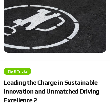
Tip & Tricks
L
e
a
d
i
n
g
t
h
e
C
h
a
r
g
e
i
n
S
u
s
t
a
i
n
a
b
l
e
I
n
n
o
v
a
t
i
o
n
a
n
d
U
n
m
a
t
c
h
e
d
D
r
i
v
i
n
g
E
x
c
e
l
l
e
n
c
e
2