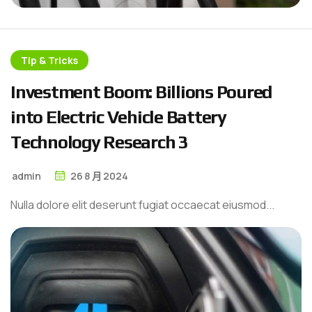
Tip & Tricks
I
n
v
e
s
t
m
e
n
t
B
o
o
m
:
B
i
l
l
i
o
n
s
P
o
u
r
e
d
i
n
t
o
E
l
e
c
t
r
i
c
V
e
h
i
c
l
e
B
a
t
t
e
r
y
T
e
c
h
n
o
l
o
g
y
R
e
s
e
a
r
c
h
3
admin
26
8 月
2024
Nulla dolore elit deserunt fugiat occaecat eiusmod...