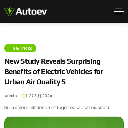
Tip & Tricks
N
e
w
S
t
u
d
y
R
e
v
e
a
l
s
S
u
r
p
r
i
s
i
n
g
B
e
n
e
f
i
t
s
o
f
E
l
e
c
t
r
i
c
V
e
h
i
c
l
e
s
f
o
r
U
r
b
a
n
A
i
r
Q
u
a
l
i
t
y
5
admin
27
8 月
2024
Nulla dolore elit deserunt fugiat occaecat eiusmod...