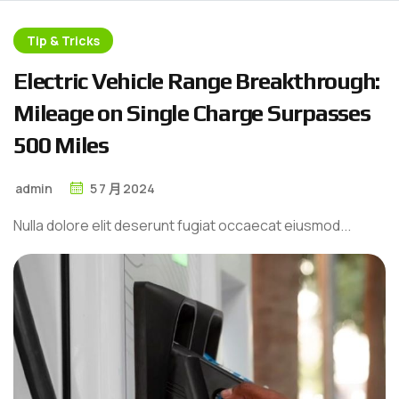
Tip & Tricks
E
l
e
c
t
r
i
c
V
e
h
i
c
l
e
R
a
n
g
e
B
r
e
a
k
t
h
r
o
u
g
h
:
M
i
l
e
a
g
e
o
n
S
i
n
g
l
e
C
h
a
r
g
e
S
u
r
p
a
s
s
e
s
5
0
0
M
i
l
e
s
admin
5
7 月
2024
Nulla dolore elit deserunt fugiat occaecat eiusmod...